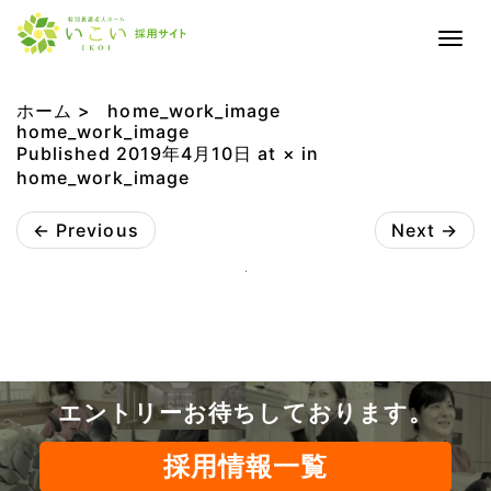
T
o
g
ホーム >
home_work_image
g
home_work_image
l
Published
2019年4月10日
at
×
in
e
home_work_image
n
a
←
Previous
Next
→
v
i
g
a
t
i
o
n
エントリーお待ちしております。
採用情報一覧